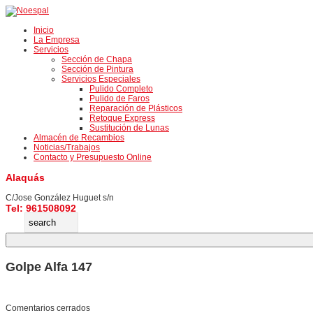
Inicio
La Empresa
Servicios
Sección de Chapa
Sección de Pintura
Servicios Especiales
Pulido Completo
Pulido de Faros
Reparación de Plásticos
Retoque Express
Sustitución de Lunas
Almacén de Recambios
Noticias/Trabajos
Contacto y Presupuesto Online
Alaquás
C/Jose González Huguet s/n
Tel: 961508092
Golpe Alfa 147
Comentarios cerrados