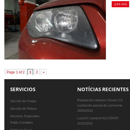
LEER MÁS
Page 1 of 2
1
2
»
SERVICIOS
NOTÍCIAS RECIENTES
Reparación siniestro Citroen C3,
Sección de Chapa
sustitución parcial de carroceria
Sección de Pintura
28/03/2016
Servicios Especiales
Luces!!! camara!! ACCIÓN!!!!
Pulido Completo
22/11/2015