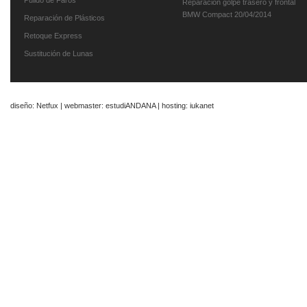
Pulido de Faros
Reparacion golpe trasero y frontal
BMW Compact
20/04/2014
Reparación de Plásticos
Retoque Express
Sustitución de Lunas
diseño: Netfux | webmaster:
estudiANDANA
| hosting:
iukanet